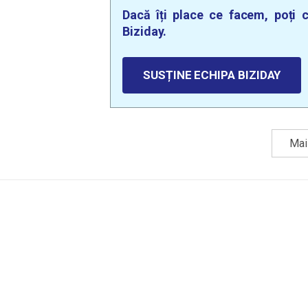
Dacă îți place ce facem, poți c
Biziday.
SUSȚINE ECHIPA BIZIDAY
Mai 