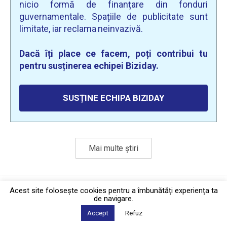
nicio formă de finanțare din fonduri
guvernamentale. Spațiile de publicitate sunt
limitate, iar reclama neinvazivă.
Dacă îți place ce facem, poți contribui tu
pentru susținerea echipei Biziday.
SUSȚINE ECHIPA BIZIDAY
Mai multe știri
Politica de confidențialitate
·
Contact
Acest site foloseşte cookies pentru a îmbunătăți experiența ta
2026 © Biziday
de navigare.
Accept
Refuz