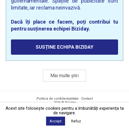
guvernamentale. Spațiile de publicitate sunt
limitate, iar reclama neinvazivă.
Dacă îți place ce facem, poți contribui tu
pentru susținerea echipei Biziday.
SUSȚINE ECHIPA BIZIDAY
Mai multe știri
Politica de confidențialitate
·
Contact
2026 © Biziday
Acest site foloseşte cookies pentru a îmbunătăți experiența ta
de navigare.
Accept
Refuz