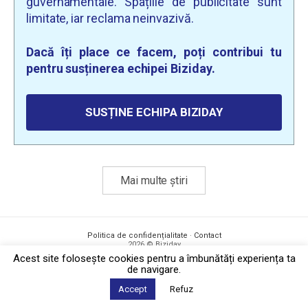
guvernamentale. Spațiile de publicitate sunt
limitate, iar reclama neinvazivă.
Dacă îți place ce facem, poți contribui tu
pentru susținerea echipei Biziday.
SUSȚINE ECHIPA BIZIDAY
Mai multe știri
Politica de confidențialitate
·
Contact
2026 © Biziday
Acest site foloseşte cookies pentru a îmbunătăți experiența ta
de navigare.
Accept
Refuz