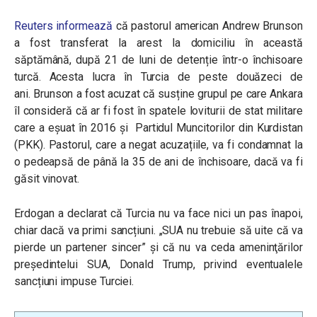
Reuters informează
că pastorul american Andrew Brunson
a fost transferat la arest la domiciliu în această
săptămână, după 21 de luni de detenție într-o închisoare
turcă. Acesta lucra în Turcia de peste douăzeci de
ani. Brunson a fost acuzat că susține grupul pe care Ankara
îl consideră că ar fi fost în spatele loviturii de stat militare
care a eșuat în 2016 și Partidul Muncitorilor din Kurdistan
(PKK). Pastorul, care a negat acuzațiile, va fi condamnat la
o pedeapsă de până la 35 de ani de închisoare, dacă va fi
găsit vinovat.
Erdogan a declarat că Turcia nu va face nici un pas înapoi,
chiar dacă va primi sancțiuni. „SUA nu trebuie să uite că va
pierde un partener sincer” și că nu va ceda
ameninţărilor
preşedintelui SUA, Donald Trump, privind eventualele
sancțiuni impuse Turciei.