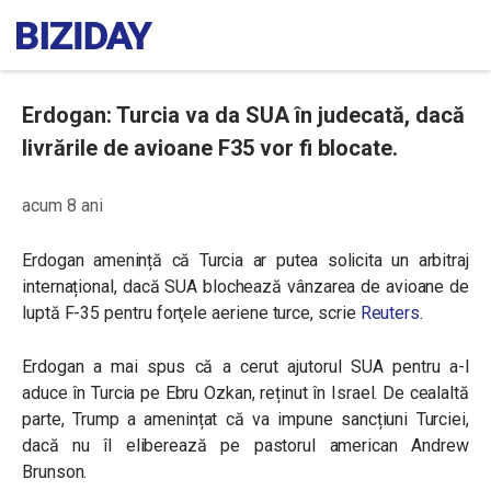
Erdogan: Turcia va da SUA în judecată, dacă
livrările de avioane F35 vor fi blocate.
acum 8 ani
Erdogan amenință că Turcia ar putea solicita un arbitraj
internațional, dacă SUA blochează vânzarea de avioane de
luptă F-35 pentru forţele aeriene turce, scrie
Reuters
.
Erdogan a mai spus că a cerut ajutorul SUA pentru a-l
aduce în Turcia pe Ebru Ozkan, reținut în Israel. De cealaltă
parte, Trump a amenințat că va impune sancțiuni Turciei,
dacă nu îl eliberează pe pastorul american
Andrew
Brunson.