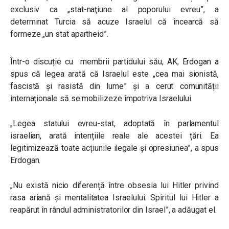
exclusiv ca „stat-naţiune al poporului evreu
”,
a
determinat Turcia să acuze Israelul că încearcă să
formeze „un stat apartheid”.
Într-o discuție cu membrii partidului său, AK, Erdogan a
spus că legea arată că Israelul este
„
cea mai sionistă,
fascistă și rasistă din lume
”
și a cerut comunității
internaționale să se mobilizeze împotriva Israelului.
„
Legea statului evreu-stat, adoptată în parlamentul
israelian, arată intențiile reale ale acestei țări. Ea
legitimizează toate acțiunile ilegale și opresiunea
”
, a spus
Erdogan.
„
Nu există nicio diferență între obsesia lui Hitler privind
rasa ariană și mentalitatea Israelului. Spiritul lui Hitler a
reapărut în rândul administratorilor din Israel
”
, a adăugat el.