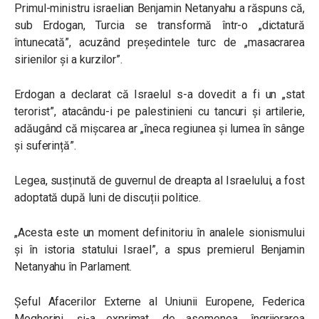
Primul-ministru israelian Benjamin Netanyahu a răspuns că,
sub Erdogan, Turcia se transformă într-o
„
dictatură
întunecată”, acuzând președintele turc de
„
masacrarea
sirienilor și a kurzilor”.
Erdogan a declarat că Israelul s-a dovedit a fi un
„
stat
terorist
”
, atacându-i pe palestinieni cu tancuri și artilerie,
adăugând că mișcarea ar
„
îneca regiunea și lumea în sânge
și suferință
”
.
Legea, susținută de guvernul de dreapta al Israelului, a fost
adoptată după luni de discuții politice.
„
Acesta este un moment definitoriu în analele sionismului
și în istoria statului Israel
”
, a spus premierul Benjamin
Netanyahu în Parlament.
Șeful Afacerilor Externe al Uniunii Europene, Federica
Mogherini, și-a exprimat, de asemenea, îngrijorarea