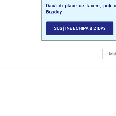
Dacă îți place ce facem, poți c
Biziday.
SUSȚINE ECHIPA BIZIDAY
Mai 