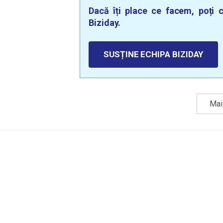
Dacă îți place ce facem, poți c
Biziday.
SUSȚINE ECHIPA BIZIDAY
Mai 