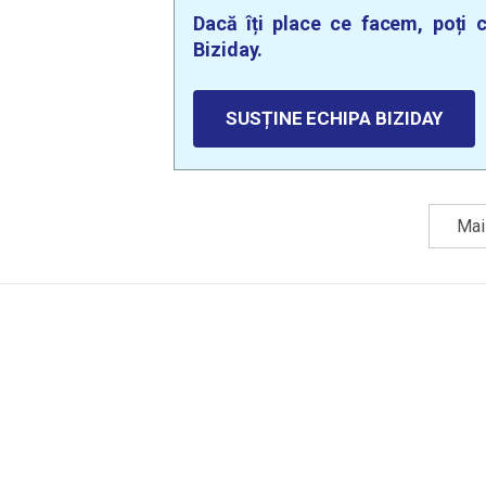
Dacă îți place ce facem, poți c
Biziday.
SUSȚINE ECHIPA BIZIDAY
Mai 