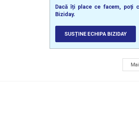
Dacă îți place ce facem, poți c
Biziday.
SUSȚINE ECHIPA BIZIDAY
Mai 