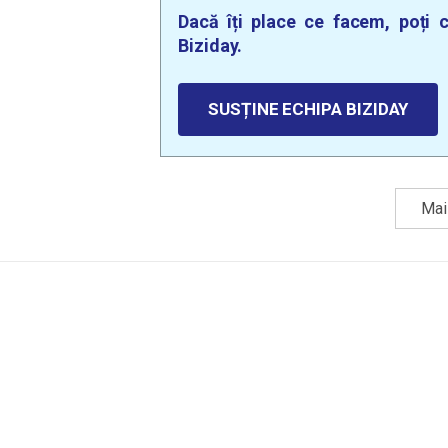
Dacă îți place ce facem, poți c
Biziday.
SUSȚINE ECHIPA BIZIDAY
Mai 