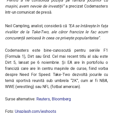
“Pentru a ne consolida poziția pe ramura jocurilor cu
mașini, avem nevoie de investiții”
a precizat Codemasters
într-un comunicat de presă.
Neil Campling, analist, consideră că
“EA se întărește în fața
rivalilor de la Take-Two, ale căror francize le fac acum
concurență serioasă în ceea ce privește popularitatea”.
Codemasters este bine-cunoscută pentru seriile F1
(Formula 1), Dirt sau Grid. Cel mai recent titlu al său este
Dirt 5, lansat pe 6 noiembrie. Și EA are în portofoliu o
franciză care are în centru mașinile de curse, fiind vorba
despre Need For Speed. Take-Two dezvoltă jocurile cu
temă sportivă reunită sub umbrela “2K”, cum ar fi NBA,
WWE (wrestling) sau NFL (fotbal american).
Surse alternative:
Reuters
,
Bloomberg
Foto:
Unsplash.com/jeshoots