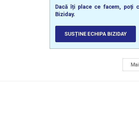
Dacă îți place ce facem, poți c
Biziday.
SUSȚINE ECHIPA BIZIDAY
Mai 