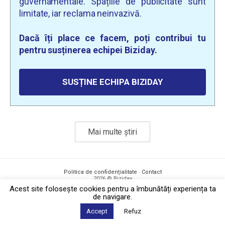
guvernamentale. Spațiile de publicitate sunt
limitate, iar reclama neinvazivă.
Dacă îți place ce facem, poți contribui tu
pentru susținerea echipei Biziday.
SUSȚINE ECHIPA BIZIDAY
Mai multe știri
Politica de confidențialitate
·
Contact
2026 © Biziday
Acest site foloseşte cookies pentru a îmbunătăți experiența ta
de navigare.
Accept
Refuz