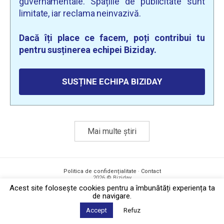
guvernamentale. Spațiile de publicitate sunt
limitate, iar reclama neinvazivă.
Dacă îți place ce facem, poți contribui tu
pentru susținerea echipei Biziday.
SUSȚINE ECHIPA BIZIDAY
Mai multe știri
Politica de confidențialitate
·
Contact
2026 © Biziday
Acest site foloseşte cookies pentru a îmbunătăți experiența ta
de navigare.
Accept
Refuz