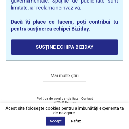
guvernamentale. Spațiile de publicitate sunt
limitate, iar reclama neinvazivă.
Dacă îți place ce facem, poți contribui tu
pentru susținerea echipei Biziday.
SUSȚINE ECHIPA BIZIDAY
Mai multe știri
Politica de confidențialitate
·
Contact
2026 © Biziday
Acest site foloseşte cookies pentru a îmbunătăți experiența ta
de navigare.
Accept
Refuz