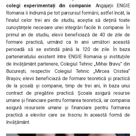
colegi experimentați din companie
. Angajații ENGIE
Romania îi îndrumă pe tot parcursul formării, astfel încât, la
finalul celor trei ani de studiu, aceștia să deţină toate
cunoștințele necesare unei integrări facile în companie. În
primul an de studiu, elevii beneficiază de 40 de zile de
formare practică, urmând ca în anii următori această
perioadă să se extindă până la 120 de zile. În baza
parteneriatului existent între ENGIE Romania și instituțiile
de învățământ partenere, Colegiul Tehnic „Mihai Bravu” din
București, respectiv Colegiul Tehnic „Mircea Cristea”
Brașov, elevii beneficiază de formare teoretică și practică
de la școală și companie, timp de trei ani, în baza unui
contract de pregătire practică. Școala asigură resurse
umane și financiare pentru formarea teoretică, iar compania
asigură resursele umane și financiare pentru formarea
practică a elevilor care se înscriu în această formă de
învățământ.