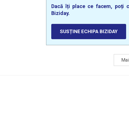
Dacă îți place ce facem, poți c
Biziday.
SUSȚINE ECHIPA BIZIDAY
Mai 