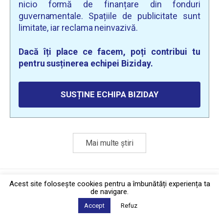
nicio formă de finanțare din fonduri
guvernamentale. Spațiile de publicitate sunt
limitate, iar reclama neinvazivă.
Dacă îți place ce facem, poți contribui tu
pentru susținerea echipei Biziday.
SUSȚINE ECHIPA BIZIDAY
Mai multe știri
Politica de confidențialitate
·
Contact
Acest site foloseşte cookies pentru a îmbunătăți experiența ta
2026 © Biziday
de navigare.
Accept
Refuz