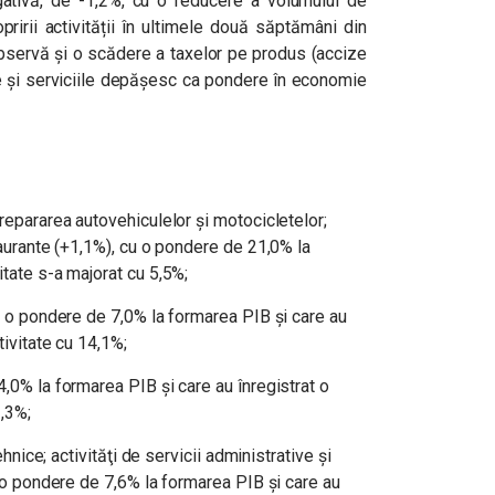
egativă, de -1,2%, cu o reducere a volumului de
pririi activității în ultimele două săptămâni din
observă și o scădere a taxelor pe produs (accize
ile și serviciile depășesc ca pondere în economie
 repararea autovehiculelor şi motocicletelor;
taurante (+1,1%), cu o pondere de 21,0% la
itate s-a majorat cu 5,5%;
cu o pondere de 7,0% la formarea PIB şi care au
tivitate cu 14,1%;
4,0% la formarea PIB şi care au înregistrat o
3,3%;
tehnice; activităţi de servicii administrative şi
u o pondere de 7,6% la formarea PIB şi care au