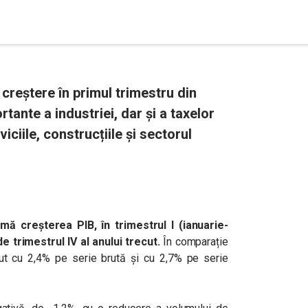
reștere în primul trimestru din
tante a industriei, dar și a taxelor
ciile, construcțiile și sectorul
mă creșterea PIB, în trimestrul I (ianuarie-
de trimestrul IV al anului trecut.
În comparație
cut cu 2,4% pe serie brută și cu 2,7% pe serie