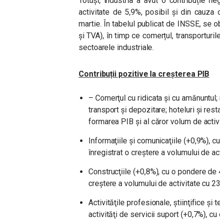
Totuși, industria a avut o contribuție n
activitate de 5,9%, posibil și din cauza o
martie. În tabelul publicat de INSSE, se 
și TVA), în timp ce comerțul, transportur
sectoarele industriale.
Contribuții pozitive la creșterea PIB
– Comerţul cu ridicata şi cu amănuntul;
transport şi depozitare; hoteluri şi res
formarea PIB şi al căror volum de activ
Informaţiile şi comunicaţiile (+0,9%), 
înregistrat o creştere a volumului de ac
Construcţiile (+0,8%), cu o pondere de 
creştere a volumului de activitate cu 2
Activităţile profesionale, ştiinţifice şi 
activităţi de servicii suport (+0,7%), c