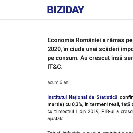
Economia României a rămas pe c
2020, în ciuda unei scăderi impor
pe consum. Au crescut însă servi
IT&C.
acum 6 ani
Institutul Național de Statistică
confir
martie) cu 0,3%, în termeni reali, față 
cu trimestrul I din 2019, PIB-ul a cres
ajustată.