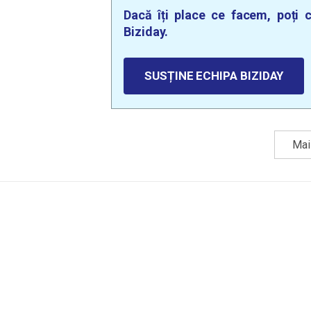
Dacă îți place ce facem, poți c
Biziday.
SUSȚINE ECHIPA BIZIDAY
Mai 