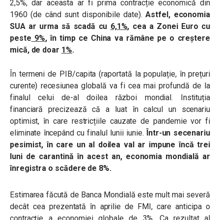
2,5%, dar aceasta ar fi prima contracție economică din
1960 (de când sunt disponibile date).
Astfel, economia
SUA ar urma să scadă cu
6,1%
, cea a Zonei Euro cu
peste
9%
, în timp ce China va rămâne pe o creștere
mică, de doar
1%
.
În termeni de PIB/capita (raportată la populație, în prețuri
curente) recesiunea globală va fi cea mai profundă de la
finalul celui de-al doilea război mondial. Instituția
financiară precizează că a luat în calcul un scenariu
optimist, în care restricțiile cauzate de pandemie vor fi
eliminate începând cu finalul lunii iunie.
Într-un secenariu
pesimist, în care un al doilea val ar impune încă trei
luni de carantină în acest an, economia mondială ar
înregistra o scădere de 8%.
Estimarea făcută de Banca Mondială este mult mai severă
decât cea prezentată în aprilie de FMI, care anticipa o
contracție a economiei globale de 3%. Ca rezultat al