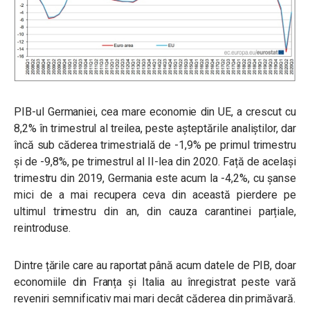
PIB-ul Germaniei, cea mare economie din UE, a crescut cu
8,2% în trimestrul al treilea, peste așteptările analiștilor, dar
încă sub căderea trimestrială de -1,9% pe primul trimestru
și de -9,8%, pe trimestrul al II-lea din 2020. Față de același
trimestru din 2019, Germania este acum la -4,2%, cu șanse
mici de a mai recupera ceva din această pierdere pe
ultimul trimestru din an, din cauza carantinei parțiale,
reintroduse.
Dintre țările care au raportat până acum datele de PIB, doar
economiile din Franța și Italia au înregistrat peste vară
reveniri semnificativ mai mari decât căderea din primăvară.