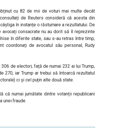
bținut cu 82 de mii de voturi mai multe decât
i consultați de Reuters consideră că acesta din
âștiga în instanțe o răsturnare a rezultatului. De
 avocați consacrate nu au dorit să îl reprezinte
e în diferite state, sau s-au retras între timp,
unt coordonați de avocatul său personal, Rudy
306 de electori, față de numai 232 ai lui Trump,
de 270, iar Trump ar trebui să întoarcă rezultatul
torale) ci și cel puțin alte două state.
tă că numai jumătate dintre votanții republicani
a unei fraude.