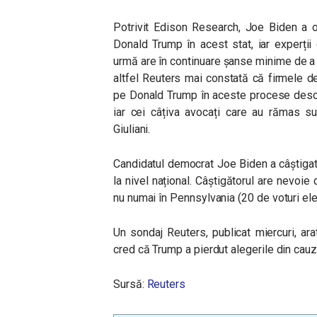
Potrivit Edison Research, Joe Biden a o
Donald Trump în acest stat, iar experți
urmă are în continuare șanse minime de a c
altfel Reuters mai constată că firmele de
pe Donald Trump în aceste procese deschis
iar cei câțiva avocați care au rămas s
Giuliani.
Candidatul democrat Joe Biden a câștigat 
la nivel național. Câștigătorul are nevoie 
nu numai în Pennsylvania (20 de voturi elec
Un sondaj Reuters, publicat miercuri, ara
cred că Trump a pierdut alegerile din cauz
Sursă:
Reuters