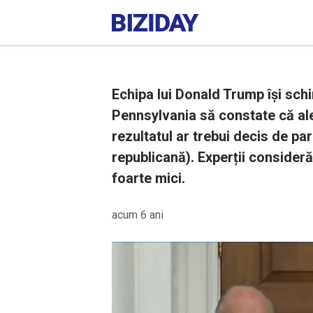
Echipa lui Donald Trump își schim
Pennsylvania să constate că ale
rezultatul ar trebui decis de pa
republicană). Experții consider
foarte mici.
acum 6 ani