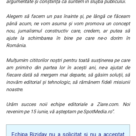
argumentate și conștiința că suntem în slujba publicului.
Alegem să facem un pas înainte și, pe lângă ce făceam
până acum, ne vom asuma și vom promova un concept
nou, jurnalismul constructiv care, credem, ar putea să
ajute la schimbarea în bine pe care ne-o dorim în
România.
Mulțumim cititorilor noștri pentru toată susținerea pe care
am primit-o din partea lor în acești ani, ne-a ajutat de
fiecare dată să mergem mai departe, să găsim soluții, să
inovăm editorial și tehnologic, să rămânem fideli misiunii
noastre.
Urăm succes noii echipe editoriale a Ziare.com. Noi
revenim pe 15 iunie, vă așteptam pe SpotMedia.ro”.
Echipa Biziday nu a solicitat și nu a acceptat