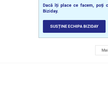
Dacă îți place ce facem, poți c
Biziday.
SUSȚINE ECHIPA BIZIDAY
Mai 