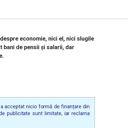
espre economie, nici el, nici slugile
 bani de pensii și salarii, dar
e.
u a acceptat nicio formă de finanțare din
e publicitate sunt limitate, iar reclama