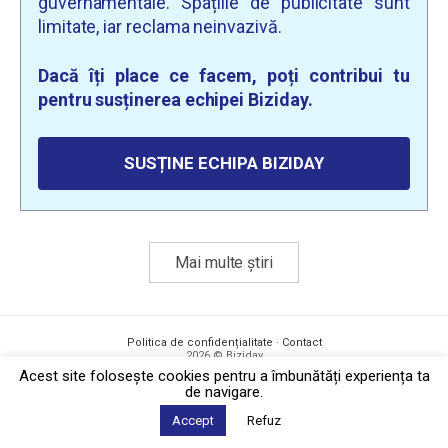
guvernamentale. Spațiile de publicitate sunt
limitate, iar reclama neinvazivă.
Dacă îți place ce facem, poți contribui tu
pentru susținerea echipei Biziday.
SUSȚINE ECHIPA BIZIDAY
Mai multe știri
Politica de confidențialitate
·
Contact
2026 © Biziday
Acest site foloseşte cookies pentru a îmbunătăți experiența ta
de navigare.
Accept
Refuz