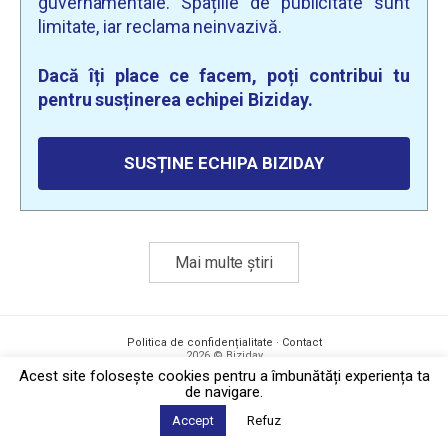
guvernamentale. Spațiile de publicitate sunt
limitate, iar reclama neinvazivă.
Dacă îți place ce facem, poți contribui tu
pentru susținerea echipei Biziday.
SUSȚINE ECHIPA BIZIDAY
Mai multe știri
Politica de confidențialitate
·
Contact
2026 © Biziday
Acest site foloseşte cookies pentru a îmbunătăți experiența ta
de navigare.
Accept
Refuz