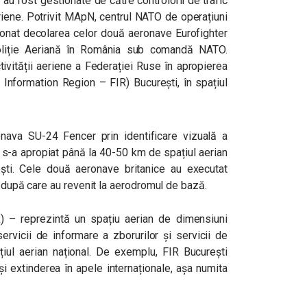
i au fost gestionate de către controlorii de trafic
eriene. Potrivit MApN, centrul NATO de operațiuni
onat decolarea celor două aeronave Eurofighter
Poliție Aeriană în România sub comandă NATO.
tivității aeriene a Federației Ruse în apropierea
t Information Region – FIR) București, în spațiul
onava SU-24 Fencer prin identificare vizuală a
ce s-a apropiat până la 40-50 km de spațiul aerian
ști. Cele două aeronave britanice au executat
, după care au revenit la aerodromul de bază.
) – reprezintă un spațiu aerian de dimensiuni
servicii de informare a zborurilor și servicii de
țiul aerian național. De exemplu, FIR București
 și extinderea în apele internaționale, așa numita