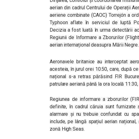
Dirijarea, controlul și coordonarea misiuni
aerian din cadrul Centrului de Operații A
aeriene combinate (CAOC) Torrejón a ord
Typhoon aflate în serviciul de luptă 
Decizia a fost luată în urma detectării ac
Regiunii de Informare a Zborurilor (Fligh
aerian internațional deasupra Mării Negre.
Aeronavele britanice au interceptat aer
acesteia, în jurul orei 10.50, care, după 
național s-a retras părăsind FIR Bucure
patrulare aeriană până la ora locală 11:30
Regiunea de informare a zborurilor (FIR
definite, în cadrul căruia sunt furnizate 
alarmare și nu trebuie confundat cu spa
include, pe lângă spațiul aerian național,
zonă High Seas.