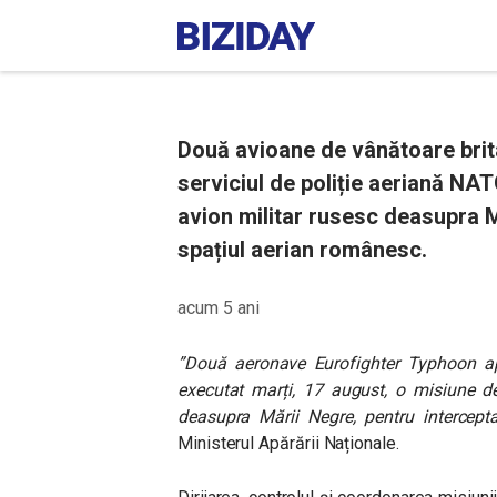
Două avioane de vânătoare brit
serviciul de poliție aeriană NA
avion militar rusesc deasupra M
spațiul aerian românesc.
acum 5 ani
”Două aeronave Eurofighter Typhoon apa
executat marți, 17 august, o misiune de 
deasupra Mării Negre, pentru intercept
Ministerul Apărării Naționale.