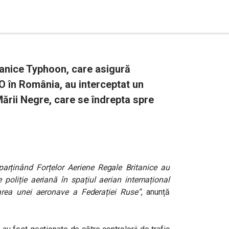
anice Typhoon, care asigură
TO în România, au interceptat un
ării Negre, care se îndrepta spre
rținând Forțelor Aeriene Regale Britanice au
poliție aeriană în spațiul aerian internațional
area unei aeronave a Federației Ruse”
, anunță