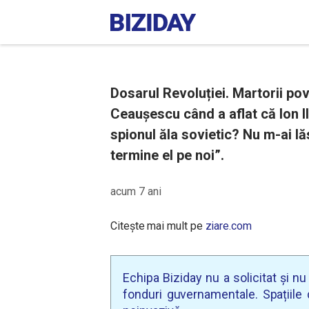
Dosarul Revoluției. Martorii po
Ceaușescu când a aflat că Ion Il
spionul ăla sovietic? Nu m-ai l
termine el pe noi”.
acum 7 ani
Citește mai mult pe
ziare.com
Echipa Biziday nu a solicitat și n
fonduri guvernamentale. Spațiile d