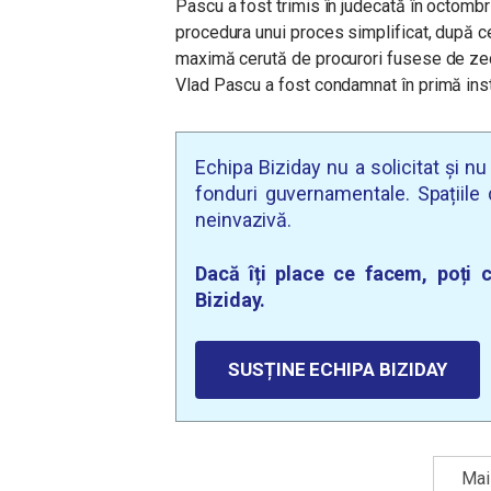
Pascu a fost trimis în judecată în octombrie 
procedura unui proces simplificat, după c
maximă cerută de procurori fusese de zece
Vlad Pascu a fost condamnat în primă inst
Echipa Biziday nu a solicitat și n
fonduri guvernamentale. Spațiile d
neinvazivă.
Dacă îți place ce facem, poți c
Biziday.
SUSȚINE ECHIPA BIZIDAY
Mai 