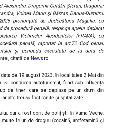
lad Alexandru, Dragomir Cătălin Ştefan, Dragomir
andra, Voinea Marin şi Bârzan Darius-Dumitru,
1.2025 pronunţată de Judecătoria Magalia, ca
od de procedură penală, respinge apelul declarat
starea Victimelor Accidentelor (FRAVA), ca
ocedură penală, raportat la art.72 Cod penal,
atului şi perioada executată de la data de
anței, citată de
News.ro
.
data de 19 august 2023, în localitatea 2 Mai din
 își conducea autoturismul, fiind sub influența
grup de tineri care se deplasa pe un drum din
ar alte trei au fost rănite și spitalizate.
ului, dar a fost oprit de polițiști, în Vama Veche,
 multe feluri de droguri (cocaină, amfetamină şi