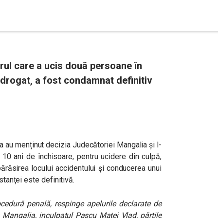
rul care a ucis două persoane în
drogat, a fost condamnat definitiv
a au menținut decizia Judecătoriei Mangalia și l-
 10 ani de închisoare, pentru
ucidere din culpă,
ărăsirea locului accidentului și conducerea unui
stanţei este definitivă.
ocedură penală, respinge apelurile declarate de
 Mangalia, inculpatul Pascu Matei Vlad, părţile