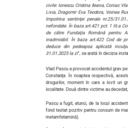
civile: Ionescu Cristina Ileana, Coniac V
Livia, Dragomir Eva Teodora, Voinea Rux
împotriva sentinţei penale nr.25/31.0
nefondate. În baza art.421 pct. 1 lit.a C
de către Fundaţia Română pentru Asi
inadmisibil. În baza art.422 Cod de pr
deduce din pedeapsa aplicată inculp
31.01.2025 la zi
”, se arată în decizia inst
Vlad Pascu a provocat accidentul grav pe 
Constanța. În noaptea respectivă, acesta
drogurilor, moment în care a lovit un 
localitate. Două dintre victime au decedat, i
Pascu a fugit, atunci, de la locul accident
fiind testat pozitiv pentru consum de mai
metamfetamină).