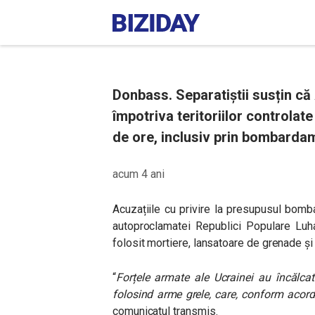
Donbass. Separatiștii susțin c
împotriva teritoriilor controlate
de ore, inclusiv prin bombarda
acum 4 ani
Acuzațiile cu privire la presupusul bom
autoproclamatei Republici Populare Luha
folosit mortiere, lansatoare de grenade și 
“
Forțele armate ale Ucrainei au încălcat
folosind arme grele, care, conform acordu
comunicatul transmis.