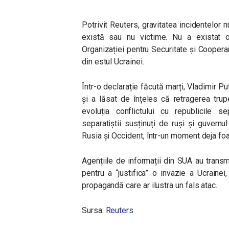
Potrivit Reuters, gravitatea incidentelor n
există sau nu victime. Nu a existat o
Organizației pentru Securitate și Coopera
din estul Ucrainei.
Într-o declarație făcută marți, Vladimir Pu
și a lăsat de înțeles că retragerea trup
evoluția conflictului cu republicile se
separatiștii susținuți de ruși și guvernu
Rusia și Occident, într-un moment deja foa
Agențiile de informații din SUA au transm
pentru a “justifica” o invazie a Ucrainei
propagandă care ar ilustra un fals atac.
Sursa:
Reuters