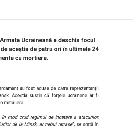
ă Armata Ucraineană a deschis focul
 de aceștia de patru ori în ultimele 24
mente cu mortiere.
bardament au fost aduse de către reprezentanții
nsk. Aceștia susțin că forțele ucrainene ar fi
o mitralieră.
 în mod crud regimul de încetare a atacurilor,
rilor de la Minsk, ar trebui retrase
”, se arată în