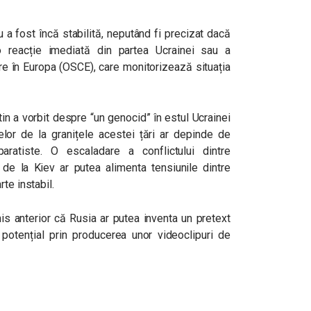
u a fost încă stabilită, neputând fi precizat dacă
 reacție imediată din partea Ucrainei sau a
re în Europa (OSCE), care monitorizează situația
tin a vorbit despre “un genocid” în estul Ucrainei
elor de la granițele acestei țări ar depinde de
paratiste. O escaladare a conflictului dintre
l de la Kiev ar putea alimenta tensiunile dintre
rte instabil.
is anterior că Rusia ar putea inventa un pretext
, potențial prin producerea unor videoclipuri de