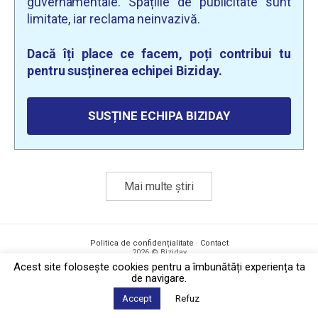
guvernamentale. Spațiile de publicitate sunt
limitate, iar reclama neinvazivă.
Dacă îți place ce facem, poți contribui tu
pentru susținerea echipei Biziday.
SUSȚINE ECHIPA BIZIDAY
Mai multe știri
Politica de confidențialitate
·
Contact
2026 © Biziday
Acest site foloseşte cookies pentru a îmbunătăți experiența ta
de navigare.
Accept
Refuz