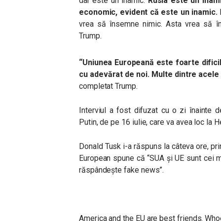
dar este un inamic.
Rusia este un inam
economic, evident că este un inamic.
D
vrea să însemne nimic. Asta vrea să în
Trump.
“Uniunea Europeană este foarte dificil
cu adevărat de noi. Multe dintre acele ț
completat Trump.
Interviul a fost difuzat cu o zi înainte 
Putin, de pe 16 iulie, care va avea loc la H
Donald Tusk i-a răspuns la câteva ore, pri
European spune că “SUA și UE sunt cei m
răspândește fake news”.
America and the EU are best friends. Who