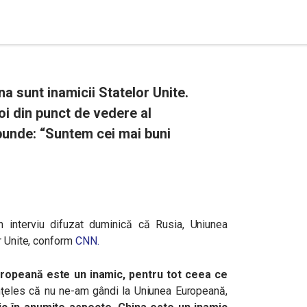
a sunt inamicii Statelor Unite.
i din punct de vedere al
punde: “Suntem cei mai buni
n interviu difuzat duminică că Rusia, Uniunea
or Unite, conform
CNN.
ropeană este un inamic, pentru tot ceea ce
ţeles că nu ne-am gândi la Uniunea Europeană,