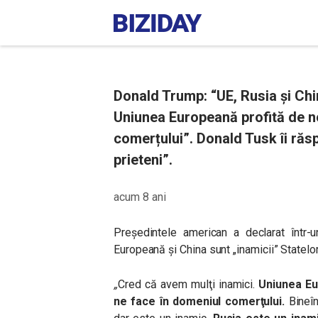
Donald Trump: “UE, Rusia și Chin
Uniunea Europeană profită de no
comerțului”. Donald Tusk îi răs
prieteni”.
acum 8 ani
Președintele american a declarat într-u
Europeană și China sunt „inamicii” Statel
„
Cred că avem mulţi inamici.
Uniunea Eu
ne face în domeniul comerţului.
Bineîn