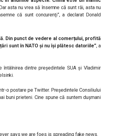
ic în anumite aspecte. China este un inamic
ar asta nu vrea să însemne că sunt răi, asta nu
semne că sunt concurenţi”, a declarat Donald
ă. Din punct de vedere al comerțului, profită
ări sunt în NATO și nu își plătesc datoriile”
, a
de întâlnirea dintre președintele SUA și Vladimir
elsinki.
ntr-o postare pe Twitter. Președintele Consiliului
ai buni prieteni. Cine spune că suntem dușmani
ever says we are foes is spreading fake news.