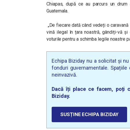
Chiapas, după ce au parcurs un drum 
Guatemala.
„
De fiecare dată când vedeți o caravană 
vină ilegal în țara noastră, gândiți-vă ș
voturile pentru a schimba legile noastre pa
Echipa Biziday nu a solicitat și n
fonduri guvernamentale. Spațiile d
neinvazivă.
Dacă îți place ce facem, poți c
Biziday.
SUSȚINE ECHIPA BIZIDAY