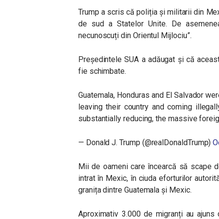
Trump a scris că poliția și militarii din M
de sud a Statelor Unite. De asemenea,
necunoscuți din Orientul Mijlociu”.
Președintele SUA a adăugat și că aceasta
fie schimbate.
Guatemala, Honduras and El Salvador were
leaving their country and coming illegal
substantially reducing, the massive foreig
— Donald J. Trump (@realDonaldTrump)
O
Mii de oameni care încearcă să scape de 
intrat în Mexic, în ciuda eforturilor autori
granița dintre Guatemala și Mexic.
Aproximativ 3.000 de migranți au ajuns 