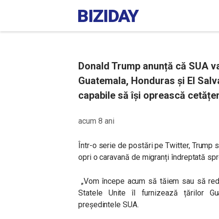
Donald Trump anunță că SUA va t
Guatemala, Honduras și El Salva
capabile să își oprească cetățeni
acum 8 ani
Într-o serie de postări pe Twitter, Trump s
opri o caravană de migranți îndreptată spr
„
Vom începe acum să tăiem sau să redu
Statele Unite îl furnizează țărilor 
președintele SUA.