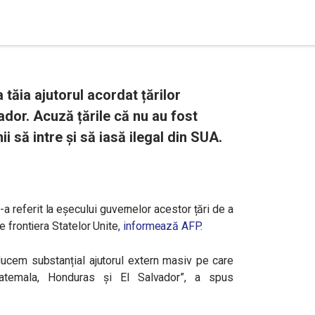
ăia ajutorul acordat țărilor
dor. Acuză țările că nu au fost
i să intre și să iasă ilegal din SUA.
-a referit la eșecului guvernelor acestor țări de a
e frontiera Statelor Unite
, informează AFP.
cem substanțial ajutorul extern masiv pe care
Guatemala, Honduras și El Salvador”, a spus