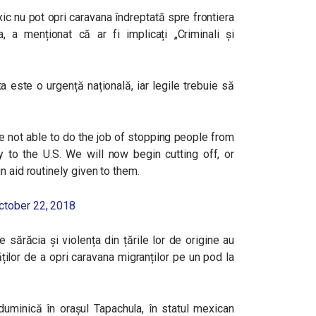
exic nu pot opri caravana îndreptată spre frontiera
 a menționat că ar fi implicați
„
Criminali și
 este o urgență națională, iar legile trebuie să
 not able to do the job of stopping people from
ly to the U.S. We will now begin cutting off, or
n aid routinely given to them.
ctober 22, 2018
sărăcia și violența din țările lor de origine au
tăților de a opri caravana migranților pe un pod la
duminică în orașul Tapachula, în statul mexican