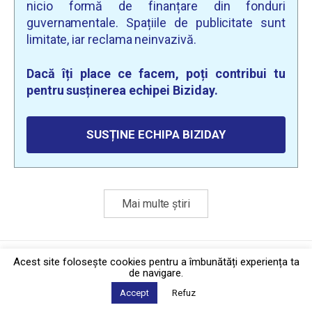
nicio formă de finanțare din fonduri
guvernamentale. Spațiile de publicitate sunt
limitate, iar reclama neinvazivă.
Dacă îți place ce facem, poți contribui tu
pentru susținerea echipei Biziday.
SUSȚINE ECHIPA BIZIDAY
Mai multe știri
Politica de confidențialitate
·
Contact
Acest site foloseşte cookies pentru a îmbunătăți experiența ta
2026 © Biziday
de navigare.
Accept
Refuz