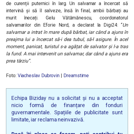
de curenții puternici în larg. Un salvamar a încercat să
intervină și să îl salveze, însă în final, ambii bărbați au
murit înecați. Gelu Vătămănescu, coordonatorul
salvamarilor din Eforie Nord, a declarat la Digi24: “
Un
salvamar a intrat în mare după bărbat, iar când a ajuns în
preajma lui a încercat să-i dea tubul, să-l asigure. În acel
moment, panicat, turistul s-a agățat de salvator și l-a tras
la fund. A mai intervenit un salvamar, dar când a ajuns era
prea târziu”.
Foto:
Viacheslav Dubrovin
|
Dreamstime
Echipa Biziday nu a solicitat și nu a acceptat
nicio formă de finanțare din fonduri
guvernamentale. Spațiile de publicitate sunt
limitate, iar reclama neinvazivă.