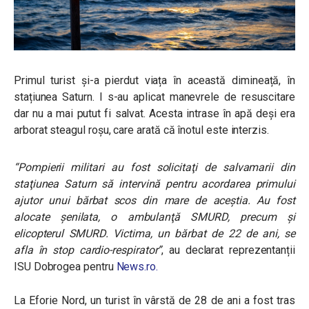
Primul turist și-a pierdut viața în această dimineață, în
stațiunea Saturn. I s-au aplicat manevrele de resuscitare
dar nu a mai putut fi salvat. Acesta intrase în apă deși era
arborat steagul roșu, care arată că înotul este interzis.
“
Pompierii militari au fost solicitaţi de salvamarii din
staţiunea Saturn să intervină pentru acordarea primului
ajutor unui bărbat scos din mare de aceştia. Au fost
alocate şenilata, o ambulanţă SMURD, precum şi
elicopterul SMURD. Victima, un bărbat de 22 de ani, se
afla în stop cardio-respirator”
, au declarat reprezentanții
ISU Dobrogea pentru
News.ro.
La Eforie Nord, un turist în vârstă de 28 de ani a fost tras