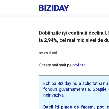
Dobânzile își continuă declinul.
la 2,94%, cel mai mic nivel de d
acum 6 ani
Citește mai mult pe
profit.ro
Echipa Biziday nu a solicitat și n
fonduri guvernamentale. Spațiile d
neinvazivă.
Dacă îți place ce facem, poți c