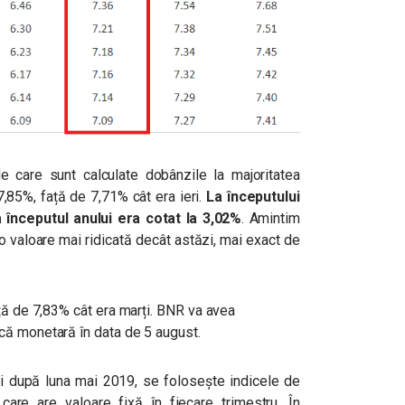
de care sunt calculate dobânzile la majoritatea
 7,85%, față de 7,71% cât era ieri.
La începutului
 la începutul anului era cotat la 3,02%
. Amintim
 o valoare mai ridicată decât astăzi, mai exact de
ță de 7,83% cât era marți. BNR va avea
că monetară în data de 5 august.
iei după luna mai 2019, se folosește indicele de
 care are valoare fixă în fiecare trimestru. În