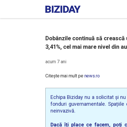
Dobânzile continuă să crească uș
3,41%, cel mai mare nivel din a
acum 7 ani
Citește mai mult pe
news.ro
Echipa Biziday nu a solicitat și n
fonduri guvernamentale. Spațiile d
neinvazivă.
Dacă îți place ce facem, poți c