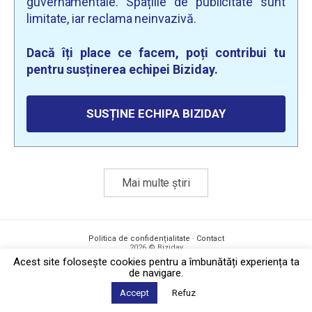
guvernamentale. Spațiile de publicitate sunt
limitate, iar reclama neinvazivă.
Dacă îți place ce facem, poți contribui tu
pentru susținerea echipei Biziday.
SUSȚINE ECHIPA BIZIDAY
Mai multe știri
Politica de confidențialitate
·
Contact
2026 © Biziday
Acest site foloseşte cookies pentru a îmbunătăți experiența ta
de navigare.
Accept
Refuz