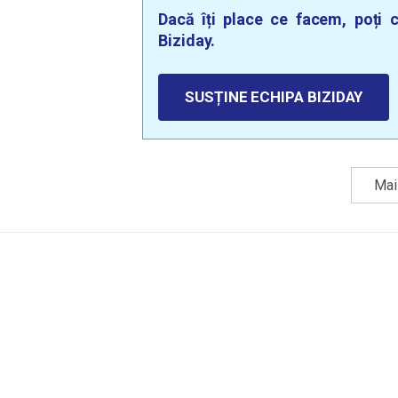
Dacă îți place ce facem, poți c
Biziday.
SUSȚINE ECHIPA BIZIDAY
Mai 