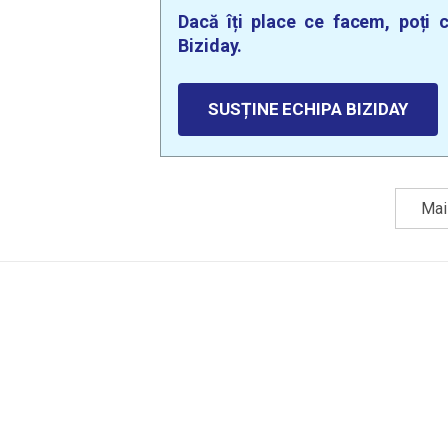
Dacă îți place ce facem, poți c
Biziday.
SUSȚINE ECHIPA BIZIDAY
Mai 