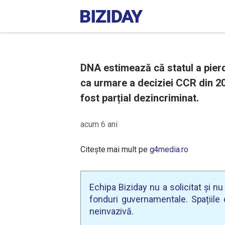
DNA estimează că statul a pier
ca urmare a deciziei CCR din 20
fost parțial dezincriminat.
acum 6 ani
Citește mai mult pe
g4media.ro
Echipa Biziday nu a solicitat și n
fonduri guvernamentale. Spațiile d
neinvazivă.