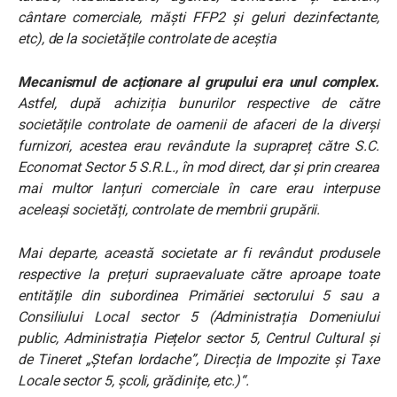
cântare comerciale, măști FFP2 și geluri dezinfectante,
etc), de la societățile controlate de aceștia
Mecanismul de acționare al grupului era unul complex.
Astfel, după achiziția bunurilor respective de către
societățile controlate de oamenii de afaceri de la diverși
furnizori, acestea erau revândute la suprapreț către S.C.
Economat Sector 5 S.R.L., în mod direct, dar și prin crearea
mai multor lanțuri comerciale în care erau interpuse
aceleași societăți, controlate de membrii grupării.
Mai departe, această societate ar fi revândut produsele
respective la prețuri supraevaluate către aproape toate
entitățile din subordinea Primăriei sectorului 5 sau a
Consiliului Local sector 5 (Administrația Domeniului
public, Administrația Piețelor sector 5, Centrul Cultural și
de Tineret „Ștefan Iordache”, Direcția de Impozite și Taxe
Locale sector 5, școli, grădinițe, etc.)“.