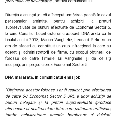
prezumției de nevinovăție“,
potrivit comunicatului.
Direcția a anunțat joi că a început urmărirea penală în cazul
persoanelor amintite, pentru achiziții la prețuri
supraevaluate de bunuri, efectuate de Economat Sector 5,
la care Consiliul Local este unic asociat. DNA arată că la
finalul anului 2018, Marian Vanghelie, Leonard Petre și un
om de afaceri au constituit un grup infracțional la care au
aderat și administratorii de firme, cu scopul obținerii de
foloase de către firmele lui Vanghelie și de ceilalți
inculpați, prin prejudicierea Economat Sector 5.
DNA mai arată, în comunicatul emis joi:
“Obținerea acestor foloase s-ar fi realizat prin efectuarea
de către SC Economat Sector 5 SRL a unor achiziții de
bunuri nelegale și la preturi supraevaluate (produse
alimentare și nealimentare între care patinoare artificiale,
tarabe, nebulizatoare, agende, bomboane și dulciuri,