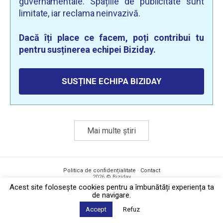
guvernamentale. Spațiile de publicitate sunt
limitate, iar reclama neinvazivă.
Dacă îți place ce facem, poți contribui tu
pentru susținerea echipei Biziday.
SUSȚINE ECHIPA BIZIDAY
Mai multe știri
Politica de confidențialitate
·
Contact
2026 © Biziday
Acest site foloseşte cookies pentru a îmbunătăți experiența ta
de navigare.
Accept
Refuz