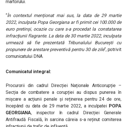
martorului.
“
În contextul menționat mai sus, la data de 29 martie
2022, inculpata Popa Georgiana ar fi primit cei 100.000 de
euro pretinși, ocazie cu care s-a procedat la constatarea
infracțiunii flagrante.
La data de 30 martie 2022, inculpata
urmează să fie prezentată Tribunalului București cu
propunere de arestare preventivă pentru 30 de zile
“, potrivit
comunicatului DNA.
Comunicatul integral:
Procurorii din cadrul Direcției Naționale Anticorupție –
Secția de combatere a corupției au dispus punerea în
mișcare a acțiunii penale și reținerea pentru 24 de ore,
începând cu data de 29 martie 2022, a inculpatei
POPA
GEORGIANA
, inspector în cadrul Direcției Generale
Antifraudă Fiscală, în sarcina căreia s-a reținut comiterea
infracțiunii de trafic de influență.