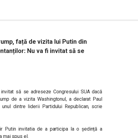
rump, față de vizita lui Putin din
anților: Nu va fi invitat să se
i invitat să se adreseze Congresului SUA dacă
Trump de a vizita Washingtonul, a declarat Paul
unul dintre liderii Partidului Republican, scrie
ir Putin invitatia de a participa la o ședință a
 a mai spus el.