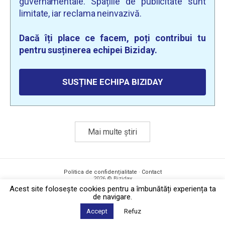
guvernamentale. Spațiile de publicitate sunt
limitate, iar reclama neinvazivă.
Dacă îți place ce facem, poți contribui tu
pentru susținerea echipei Biziday.
SUSȚINE ECHIPA BIZIDAY
Mai multe știri
Politica de confidențialitate
·
Contact
2026 © Biziday
Acest site foloseşte cookies pentru a îmbunătăți experiența ta
de navigare.
Accept
Refuz