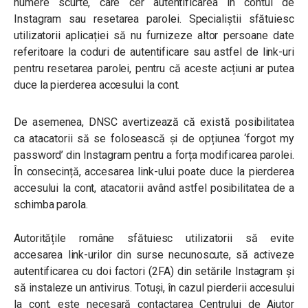
numere scurte, care cer autentificarea în contul de
Instagram sau resetarea parolei. Specialiștii sfătuiesc
utilizatorii aplicației să n
u furnizeze altor persoane date
referitoare la coduri de autentificare sau astfel de link-uri
pentru resetarea parolei, pentru că aceste acțiuni ar putea
duce la pierderea accesului la cont.
De asemenea, DNSC avertizează că există posibilitatea
ca atacatorii să se folosească și de opțiunea ‘forgot my
password’ din Instagram pentru a forța modificarea parolei.
În consecință, accesarea link-ului poate duce la pierderea
accesului la cont, atacatorii având astfel posibilitatea de a
schimba parola.
Autoritățile române sfătuiesc utilizatorii să evite
accesarea link-urilor din surse necunoscute, să activeze
autentificarea cu doi factori (2FA) din setările Instagram și
să instaleze un antivirus. Totuși, în cazul pierderii accesului
la cont, este necesară contactarea Centrului de Ajutor