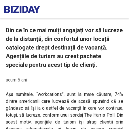
Din ce în ce mai mulți angajați vor să lucreze
de la distanță, din confortul unor locații
catalogate drept destinații de vacanță.
Agențiile de turism au creat pachete
speciale pentru acest tip de clienți.
acum 5 ani
Așa numitele, “workcations”, sunt la mare căutare, 74%
dintre americanii care lucrează de acasă spunând că se
gândesc să își ia o astfel de vacanță în care vor continua,
totuși, să lucreze, conform unui sondaj The Harris Poll. Din
acest motiv, agențiile de turism își atrag clienții prin
itinerarii internaționale și locuri de cazare special