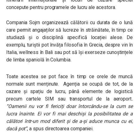
concepute pentru programele de lucru ale acestora.
Compania Sojrn organizează călătorii cu durata de o lună
care permit angajaților să lucreze în străinătate, în timp ce
studiază și o disciplină specifică locației alese. De
exemplu, turiștii pot învăța filosofia în Grecia, despre vin în
Italia, wellness în Bali sau pot să își exerseze cunoștințele
de limba spaniolă în Columbia.
Toate acestea se pot face în timp ce orele de muncă
normale sunt menținute. Agenția se ocupă de tot, de la
cazare și spațiu de lucru, până elemente de logistică
precum cartele SIM sau transportul de la aeroport
.
“
Oamenii nu vor fi fericiți doar întorcându-se la cum se
lucra înainte. Ei vor fi mai deschiși la posibilitatea de a
călători într-un mod diferit și de a-și aduce munca cu ei,
dacă pot
”
, a spus directoarea companiei.